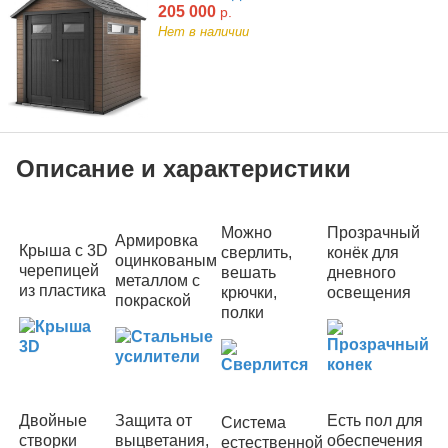
205 000
р.
Нет в наличии
Описание и характеристики
Можно
Прозрачный
Армировка
Крыша с 3D
сверлить,
конёк для
оцинкованым
черепицей
вешать
дневного
металлом с
из пластика
крючки,
освещения
покраской
полки
Двойные
Защита от
Есть пол для
Система
створки
выцветания,
обеспечения
естественной