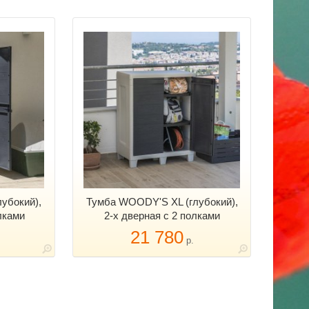
убокий),
Тумба WOODY'S XL (глубокий),
лками
2-х дверная с 2 полками
21 780
р.