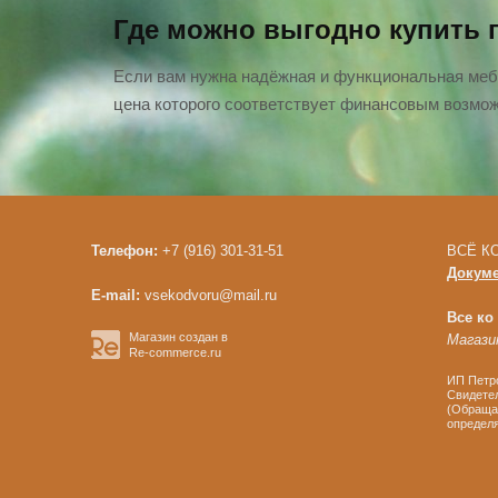
Где можно выгодно купить 
Если вам нужна надёжная и функциональная меб
цена которого соответствует финансовым возмож
Телефон:
+7 (916) 301-31-51
ВСЁ КО
Докум
E-mail:
vsekodvoru@mail.ru
Все ко
Магазин создан в
Магазин
Re-commerce.ru
ИП Петро
Свидетел
(Обращае
определя