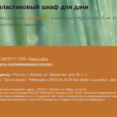
пластиковый шкаф для дачи
ель для дачи,
обращайтесь
в компанию «НАДА центр». У нас вс
ностям всех заказчиков.
 ДВОРУ © 2026 •
Карта сайта
енты подтверждающие покупку
 двору
•
Россия, г. Москва, ул. Ярцевская. дом 34, к. 1
 " Все ко двору". Работаем с 09:00 до 19:00 без обеда и выходных. До
в Илья Назарович, адрес: 125373, г. Москва, ул. Мира, д.2 кв.23.
ьство о регистрации №323774600213215 выдано 14.01.2015г. Инспекция Федеральной 
м Ваше внимание на то, что данный сайт носит исключительно информационный харак
емой положениями статьи 437 Гражданского кодекса Российской Федерации.).