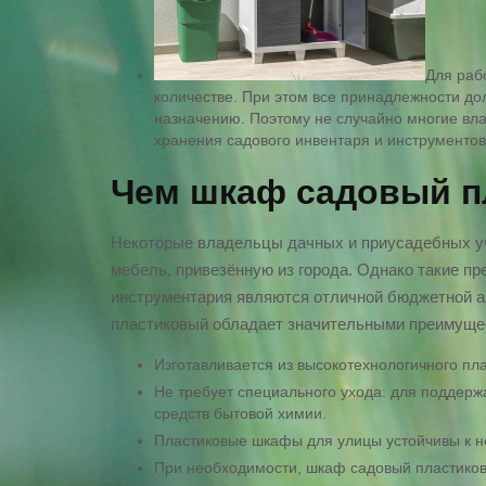
Для раб
количестве. При этом все принадлежности до
назначению. Поэтому не случайно многие вл
хранения садового инвентаря и инструментов
Чем шкаф садовый п
Некоторые владельцы дачных и приусадебных у
мебель, привезённую из города. Однако такие п
инструментария являются отличной бюджетной а
пластиковый обладает значительными преимуще
Изготавливается из высокотехнологичного пла
Не требует специального ухода: для поддер
средств бытовой химии.
Пластиковые шкафы для улицы устойчивы к н
При необходимости, шкаф садовый пластиков