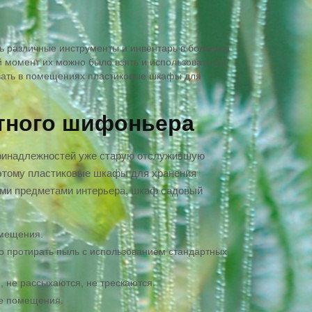
ть различные инструменты и инвентарь в большом
й момент их можно было взять и использовать по
ивать в помещениях пластиковые шкафы для
тного шифоньера
принадлежностей уже старую отслужившую
оэтому пластиковые шкафы для хранения
ими предметами интерьера, шкаф садовый
омещения.
о протирать пыль с использованием стандартных
 не рассыхаются, не трескаются.
ое помещения.