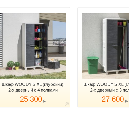
Шкаф WOODY'S XL (глубокий),
Шкаф WOODY'S XL (гл
2-х дверный с 4 полками
2-х дверный с 3 по
25 300
27 600
р.
р.