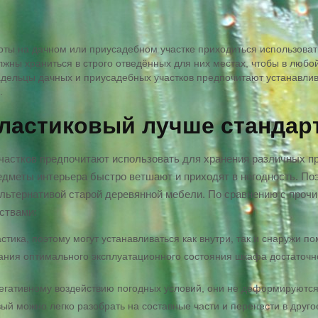
оты на дачном или приусадебном участке приходиться использова
лжны храниться в строго отведённых для них местах, чтобы в любо
адельцы дачных и приусадебных участков предпочитают устанавл
.
ластиковый лучше стандар
частков предпочитают использовать для хранения различных 
редметы интерьера быстро ветшают и приходят в негодность. П
льтернативой старой деревянной мебели. По сравнению с проч
ствами:
стика, поэтому могут устанавливаться как внутри, так и снаружи п
жания оптимального эксплуатационного состояния шкафа достаточн
егативному воздействию погодных условий, они не деформируются,
ый можно легко разобрать на составные части и перенести в друг