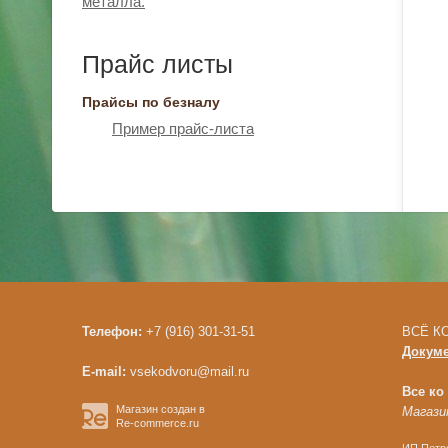
металла.
Прайс листы
Прайсы по безналу
Пример прайс-листа
Телефон:
+7 (916) 301-31-51
ВСЁ КО
Докум
E-mail:
vsekodvoru@mail.ru
Все ко
Магазин создан в
Магазин
Re-commerce.ru