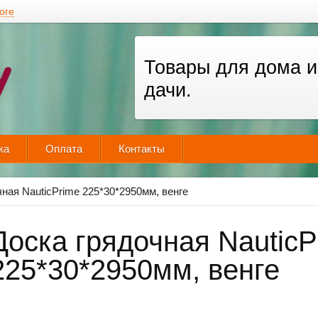
оге
Товары для дома и
дачи.
ка
Оплата
Контакты
чная NauticPrime 225*30*2950мм, венге
Доска грядочная NauticP
225*30*2950мм, венге