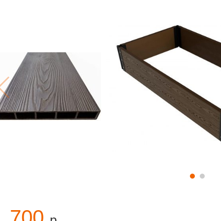
1 700
р.