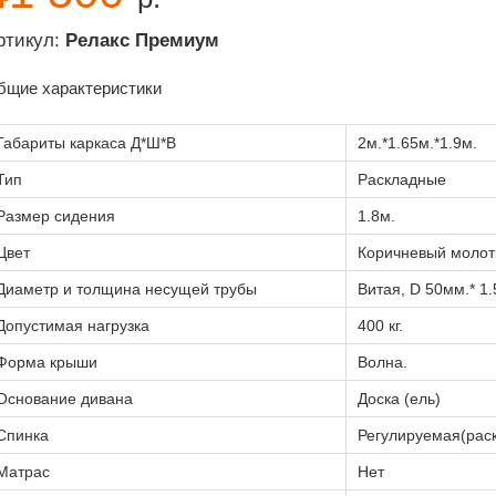
ртикул:
Релакс Премиум
бщие характеристики
Габариты каркаса Д*Ш*В
2м.*1.65м.*1.9м.
Тип
Раскладные
Размер сидения
1.8м.
Цвет
Коричневый молот
Диаметр и толщина несущей трубы
Витая, D 50мм.* 1
Допустимая нагрузка
400 кг.
Форма крыши
Волна.
Основание дивана
Доска (ель)
Спинка
Регулируемая(рас
Матрас
Нет