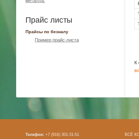
металла.
Прайс листы
Прайсы по безналу
Пример прайс-листа
К
в
Телефон:
+7 (916) 301-31-51
ВСЁ КО