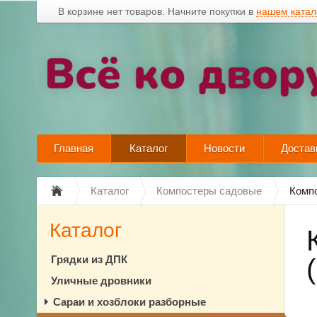
В корзине нет товаров. Начните покупки в
нашем катал
Главная
Каталог
Новости
Достав
Каталог
Компостеры садовые
Компо
Каталог
Грядки из ДПК
Уличные дровники
Сараи и хозблоки разборные