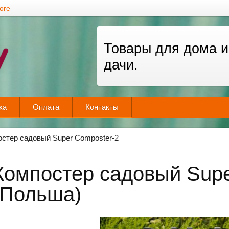
оге
Товары для дома и
дачи.
ка
Оплата
Контакты
стер садовый Super Composter-2
Компостер садовый Supe
(Польша)