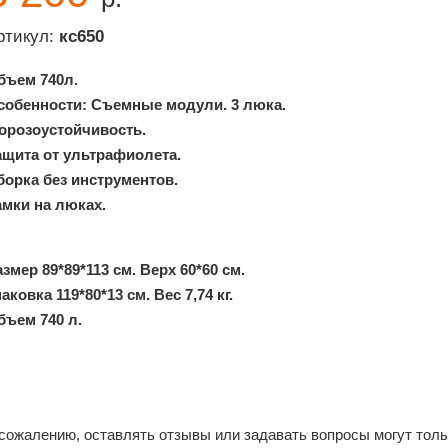
ртикул:
кс650
бъем 740л.
собенности: Съемные модули. 3 люка.
орозоустойчивость.
ащита от ультрафиолета.
борка без инструментов.
амки на люках.
змер 89*89*113 см. Верх 60*60 см.
аковка 119*80*13 см. Вес 7,74 кг.
бъем 740 л.
 сожалению, оставлять отзывы или задавать вопросы могут тол