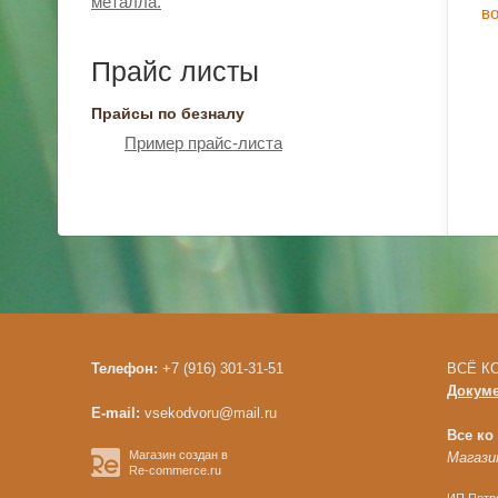
металла.
в
Прайс листы
Прайсы по безналу
Пример прайс-листа
Телефон:
+7 (916) 301-31-51
ВСЁ КО
Докум
E-mail:
vsekodvoru@mail.ru
Все ко
Магазин создан в
Магазин
Re-commerce.ru