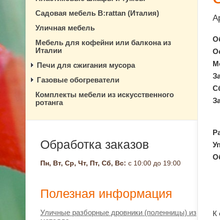
Садовая мебель B:rattan (Италия)
А
Уличная мебель
О
Мебель для кофейни или балкона из
Италии
О
М
Печи для сжигания мусора
З
Газовые обогреватели
С
Комплекты мебели из искусственного
З
ротанга
Ра
Обработка заказов
Уп
О
Пн, Вт, Ср, Чт, Пт, Сб, Вс:
с 10:00 до 19:00
Полезная информация
Уличные разборные дровники (поленницы) из
К