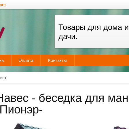
оге
Товары для дома и
дачи.
ка
Оплата
Контакты
нэр-
Навес - беседка для ма
-Пионэр-