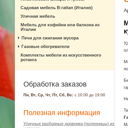
Садовая мебель B:rattan (Италия)
А
Уличная мебель
М
Мебель для кофейни или балкона из
Италии
к
Печи для сжигания мусора
Уд
Газовые обогреватели
п
Комплекты мебели из искусственного
ротанга
М
п
Бе
Обработка заказов
г
Пн, Вт, Ср, Чт, Пт, Сб, Вс:
с 10:00 до 19:00
Н
Т
Полезная информация
Г
Уличные разборные дровники (поленницы) из
М