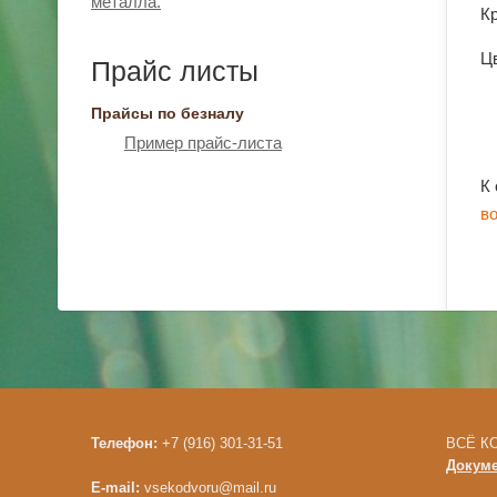
металла.
К
Цв
Прайс листы
Прайсы по безналу
Пример прайс-листа
К
в
Телефон:
+7 (916) 301-31-51
ВСЁ КО
Докум
E-mail:
vsekodvoru@mail.ru