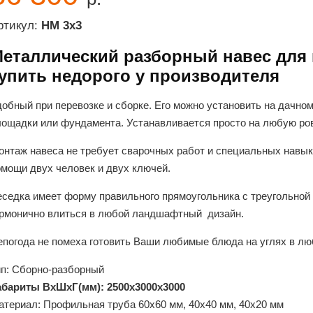
ртикул:
НМ 3х3
еталлический разборный навес для м
упить недорого у производителя
обный при перевозке и сборке. Его можно установить на дачно
лощадки или фундамента. Устанавливается просто на любую ро
онтаж навеса не требует сварочных работ и специальных навыко
омощи двух человек и двух ключей.
седка имеет форму правильного прямоугольника с треугольной 
армонично влиться в любой ландшафтный дизайн.
епогода не помеха готовить Ваши любимые блюда на углях в лю
ип: Сборно-разборный
абариты ВхШхГ(мм): 2500х3000х3000
атериал: Профильная труба 60х60 мм, 40х40 мм, 40х20 мм