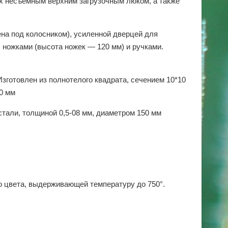
ях несъёмным верхним загрузочным люком, а также
на под колосником), усиленной дверцей для
, ножками (высота ножек — 120 мм) и ручками.
зготовлен из полнотелого квадрата, сечением 10*10
0 мм
тали, толщиной 0,5-08 мм, диаметром 150 мм
о цвета, выдерживающей температуру до 750°.