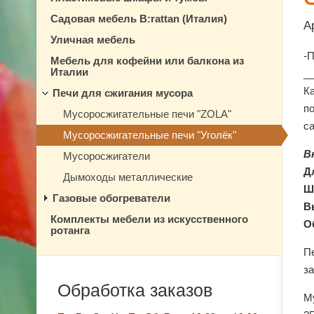
Садовая мебель B:rattan (Италия)
А
Уличная мебель
-
Мебель для кофейни или балкона из
Италии
_
К
Печи для сжигания мусора
п
Мусоросжигательные печи "ZOLA"
с
Мусоросжигательные печи "Уголёк"
В
Мусоросжигатели
Д
Дымоходы металлические
Ш
Газовые обогреватели
В
Комплекты мебели из искусственного
О
ротанга
Пе
за
Обработка заказов
М