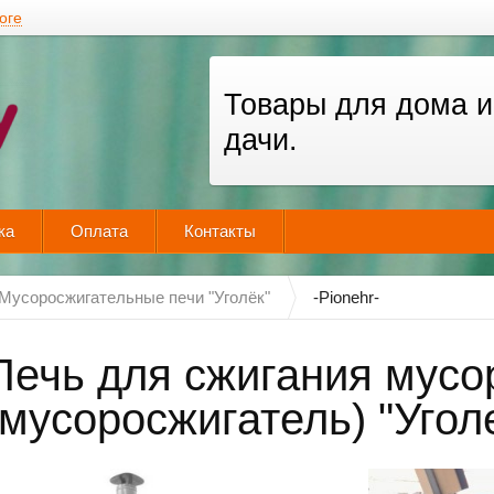
оге
Товары для дома и
дачи.
ка
Оплата
Контакты
Мусоросжигательные печи "Уголёк"
-Pionehr-
Печь для сжигания мусо
(мусоросжигатель) "Уголе