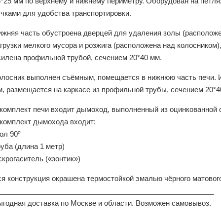
5*25 мм по верхнему и нижнему периметру. Оборудован на петл
учками для удобства транспортировки.
ижняя часть обустроена дверцей для удаления золы (расположе
грузки мелкого мусора и розжига (расположена над колосником)
силена профильной трубой, сечением 20*40 мм.
олосник выполнен съёмным, помещается в нижнюю часть печи. И
м, размещается на каркасе из профильной трубы, сечением 20*4
 комплект печи входит дымоход, выполненный из оцинкованной с
 комплект дымохода входит:
ол 90º
уба (длина 1 метр)
крогаситель («зонтик»)
ся конструкция окрашена термостойкой эмалью чёрного матовог
_______________________________________________________
ыгодная доставка по Москве и области. Возможен самовывоз.