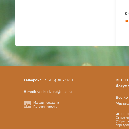
К
в
Телефон:
+7 (916) 301-31-51
ВСЁ КО
Докум
E-mail:
vsekodvoru@mail.ru
Все ко
Магазин создан в
Магазин
Re-commerce.ru
ИП Петро
Свидетел
(Обращае
определя