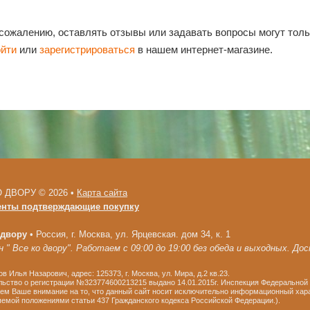
 сожалению, оставлять отзывы или задавать вопросы могут тол
ойти
или
зарегистрироваться
в нашем интернет-магазине.
 ДВОРУ © 2026 •
Карта сайта
енты подтверждающие покупку
 двору
•
Россия, г. Москва, ул. Ярцевская. дом 34, к. 1
 " Все ко двору". Работаем с 09:00 до 19:00 без обеда и выходных. До
в Илья Назарович, адрес: 125373, г. Москва, ул. Мира, д.2 кв.23.
ьство о регистрации №323774600213215 выдано 14.01.2015г. Инспекция Федеральной 
м Ваше внимание на то, что данный сайт носит исключительно информационный харак
емой положениями статьи 437 Гражданского кодекса Российской Федерации.).