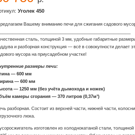
ртикул:
Уголек 450
Предлагаем Вашему вниманию печи для сжигания садового мусор
_______________________________________________________
ачественная сталь, толщиной 3 мм, удобные габаритные размер
оддува и разборная конструкция — всё в совокупности делает 
адового мусора на приусадебном участке!
нутренние размеры печи:
лина — 600 мм
ирина — 600 мм
ысота — 1250 мм (без учёта дымохода и ножек)
бъём камеры сгорания — 370 литров (0,37м³)
чь разборная. Состоит из верхней части, нижней части, колосн
грузочного люка.
усоросжигатель изготовлен из холоднокатаной стали, толщиной