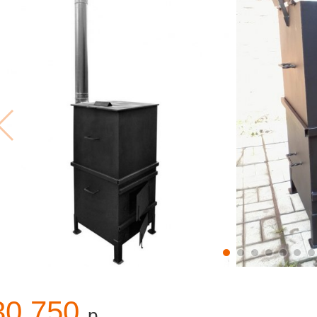
30 750
р.