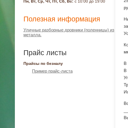
2
Пн, Вт, Ср, Чт, Пт, Сб, Вс:
с 10:00 до 19:00
р
Полезная информация
Н
за
Уличные разборные дровники (поленницы) из
У
металла.
К
Прайс листы
м
В
Прайсы по безналу
В
Пример прайс-листа
Уг
Тр
Ис
В
_
В