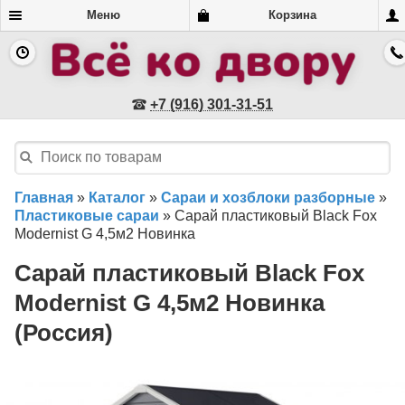
Закрыть
Меню
Корзина
Документы подтверждающие покупку
Телефон: +7 (916) 301-31-51
E-mail: vsekodvoru@mail.ru
+7 (916) 301-31-51
Все ко двору
• Россия, г. Москва, ул. Ярцевская. дом 34, к. 1
Магазин " Все ко двору". Работаем с 09:00 до 19:00 без обеда и
выходных. Доставка круглосуточно.
Мобильная версия |
Полная версия
Главная
»
Каталог
»
Сараи и хозблоки разборные
»
Пластиковые сараи
»
Сарай пластиковый Black Fox
ВСЁ КО ДВОРУ © 2026
Modernist G 4,5м2 Новинка
Карта сайта
Сарай пластиковый Black Fox
Modernist G 4,5м2 Новинка
(Россия)
Магазин создан в
Re-commerce.ru
Вход для покупателей