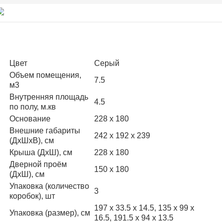
Индекс
Город
Адрес
Цвет
Cерый
Объем помещения,
7.5
м3
Внутренняя площадь
4.5
по полу, м.кв
Основание
228 х 180
Внешние габариты
242 х 192 х 239
(ДхШхВ), см
Продолжить покупки
Крыша (ДхШ), см
228 х 180
Дверной проём
150 х 180
(ДхШ), см
Упаковка (количество
3
коробок), шт
197 х 33.5 х 14.5, 135 х 99 х
Упаковка (размер), см
16.5, 191.5 х 94 х 13.5