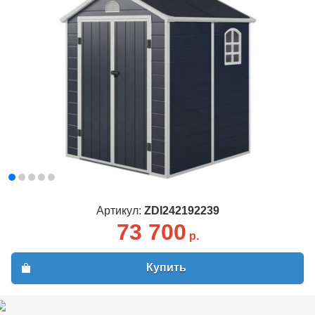
Вход
Регистрация
Email
*
Пароль
*
Забыли пароль?
Имя
*
Артикул:
ZDI242192239
Email
*
73 700
р.
Пароль
*
Купить
Телефон