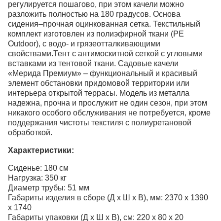
регулируется пошагово, при этом качели можно
разложить полностью на 180 градусов. Основа
сидения–прочная оцинкованная сетка. Текстильный
комплект изготовлен из полиэфирной ткани (PE
Outdoor), с водо- и грязеотталкивающими
свойствами.Тент с антимоскитной сеткой с угловыми
вставками из тентовой ткани. Садовые качели
«Мерида Премиум» – функциональный и красивый
элемент обстановки придомовой территории или
интерьера открытой террасы. Модель из металла
надежна, прочна и прослужит не один сезон, при этом
никакого особого обслуживания не потребуется, кроме
поддержания чистоты текстиля с полиуретановой
обработкой.
Характеристики:
Сиденье: 180 см
Нагрузка: 350 кг
Диаметр трубы: 51 мм
Габариты изделия в сборе (Д х Ш х В), мм: 2370 х 1390
х 1740
Габариты упаковки (Д х Ш х В), см: 220 х 80 х 20