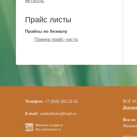
металла.
Прайс листы
Прайсы по безналу
Пример прайс-листа
Телефон:
+7 (916) 301-31-51
ВСЁ КО
Докум
E-mail:
vsekodvoru@mail.ru
Все ко
Магазин создан в
Магазин
Re-commerce.ru