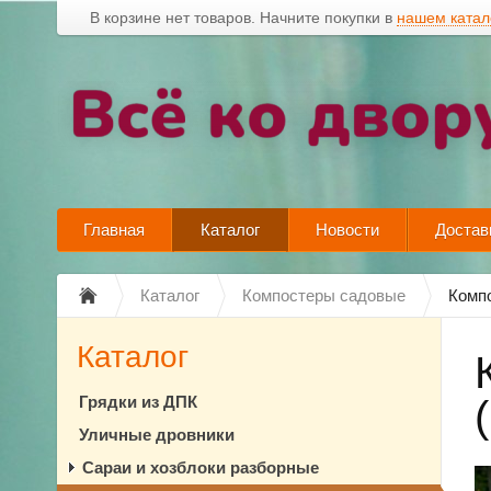
В корзине нет товаров. Начните покупки в
нашем катал
Главная
Каталог
Новости
Достав
Каталог
Компостеры садовые
Компо
Каталог
Грядки из ДПК
Уличные дровники
Сараи и хозблоки разборные