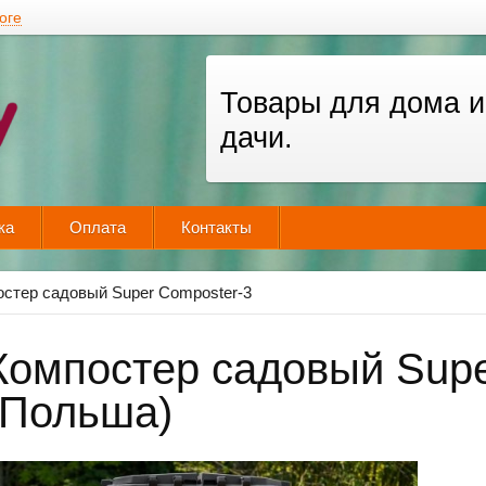
оге
Товары для дома и
дачи.
ка
Оплата
Контакты
стер садовый Super Composter-3
Компостер садовый Supe
(Польша)