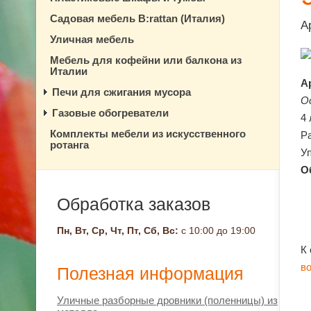
Садовая мебель B:rattan (Италия)
А
Уличная мебель
Мебель для кофейни или балкона из
Италии
А
Печи для сжигания мусора
О
Газовые обогреватели
4
Комплекты мебели из искусственного
Ра
ротанга
Уп
О
Обработка заказов
Пн, Вт, Ср, Чт, Пт, Сб, Вс:
с 10:00 до 19:00
К
в
Полезная информация
Уличные разборные дровники (поленницы) из