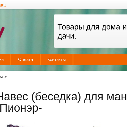
оге
Товары для дома и
дачи.
ка
Оплата
Контакты
нэр-
Навес (беседка) для ма
-Пионэр-