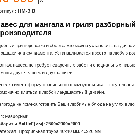
ртикул:
НМ-3 В
авес для мангала и гриля разборный
роизводителя
обный при перевозке и сборке. Его можно установить на дачно
лощадки или фундамента. Устанавливается просто на любую ро
онтаж навеса не требует сварочных работ и специальных навыко
омощи двух человек и двух ключей.
седка имеет форму правильного прямоугольника с треугольной 
армонично влиться в любой ландшафтный дизайн.
епогода не помеха готовить Ваши любимые блюда на углях в лю
ип: Разборный
абариты ВхШхГ(мм): 2500х2000х2000
атериал: Профильная труба 40х40 мм, 40х20 мм