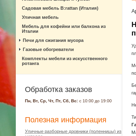
Садовая мебель B:rattan (Италия)
А
Уличная мебель
Н
Мебель для кофейни или балкона из
Италии
п
Печи для сжигания мусора
Уд
Газовые обогреватели
п
Комплекты мебели из искусственного
ротанга
М
п
Бе
Обработка заказов
г
Пн, Вт, Ср, Чт, Пт, Сб, Вс:
с 10:00 до 19:00
Н
Т
Полезная информация
Г
Уличные разборные дровники (поленницы) из
М