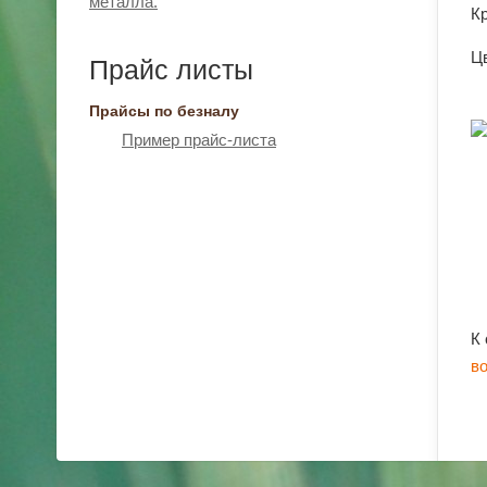
металла.
К
Цв
Прайс листы
Прайсы по безналу
Пример прайс-листа
К
в