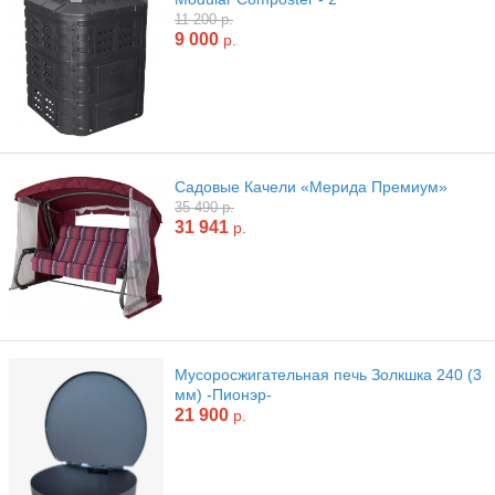
11 200 р.
9 000
р.
Садовые Качели «Мерида Премиум»
35 490 р.
31 941
р.
Мусоросжигательная печь Золкшка 240 (3
мм) -Пионэр-
21 900
р.